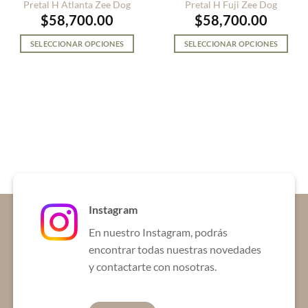
Pretal H Atlanta Zee Dog
Pretal H Fuji Zee Dog
$
58,700.00
$
58,700.00
SELECCIONAR OPCIONES
SELECCIONAR OPCIONES
Este
Este
producto
producto
tiene
tiene
múltiples
múltiples
variantes.
variantes.
Las
Las
opciones
opciones
se
se
pueden
pueden
elegir
elegir
en
en
Instagram
la
la
En nuestro Instagram, podrás
página
página
de
de
encontrar todas nuestras novedades
producto
producto
y contactarte con nosotras.