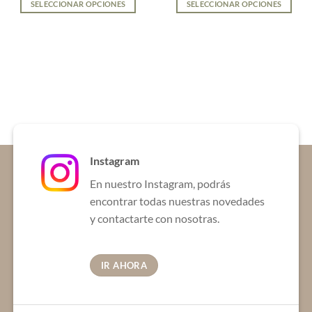
SELECCIONAR OPCIONES
SELECCIONAR OPCIONES
Este
Este
producto
producto
tiene
tiene
múltiples
múltiples
variantes.
variantes.
Las
Las
opciones
opciones
se
se
pueden
pueden
elegir
elegir
Instagram
en
en
la
la
En nuestro Instagram, podrás
página
página
encontrar todas nuestras novedades
de
de
y contactarte con nosotras.
producto
producto
IR AHORA