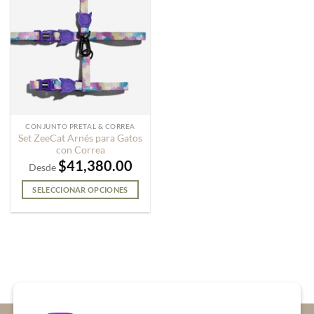
CONJUNTO PRETAL & CORREA
Set ZeeCat Arnés para Gatos
con Correa
$
41,380.00
Desde
SELECCIONAR OPCIONES
Este
producto
tiene
múltiples
variantes.
Las
opciones
se