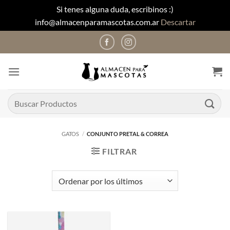
Si tenes alguna duda, escribinos :)
info@almacenparamascotas.com.ar
Descartar
Saltar
al
contenido
Buscar
por:
GATOS
/
CONJUNTO PRETAL & CORREA
FILTRAR