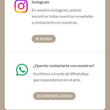
Instagram
pueden
elegir
En nuestro Instagram, podrás
en
encontrar todas nuestras novedades
la
y contactarte con nosotras.
página
de
producto
IR AHORA
¿Querés contactarte con nosotros?
Escribinos a través de WhatsApp
que respondemos en el acto.
ESCRIBRINOS AHORA