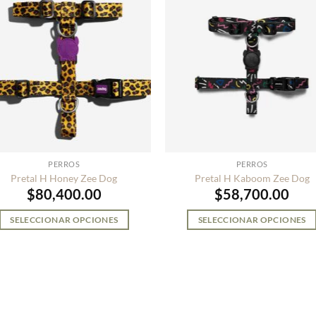
PERROS
PERROS
Pretal H Honey Zee Dog
Pretal H Kaboom Zee Dog
$
80,400.00
$
58,700.00
SELECCIONAR OPCIONES
SELECCIONAR OPCIONES
Este
Este
producto
producto
tiene
tiene
múltiples
múltiples
variantes.
variantes.