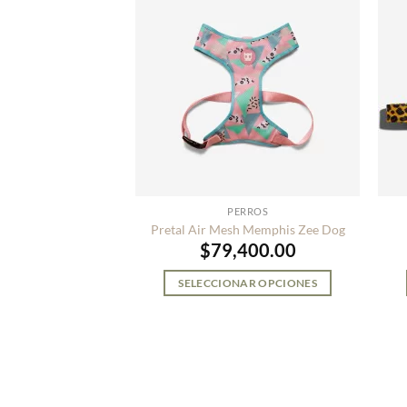
RROS
PERROS
Fuji Zee Dog
Pretal Air Mesh Memphis Zee Dog
700.00
$
79,400.00
AR OPCIONES
SELECCIONAR OPCIONES
Este
Este
producto
producto
tiene
tiene
múltiples
múltiples
variantes.
variantes.