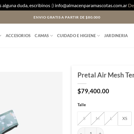
es alguna duda, escribinos :) info@almacenparamascotas.com.ar
De
ENVIO GRATIS A PARTIR DE $80.000
ACCESORIOS
CAMAS
CUIDADO E HIGIENE
JARDINERIA
Pretal Air Mesh Te
$
79,400.00
Talle
S
M
L
XS
Pretal Air Mesh Terrazzo Gre