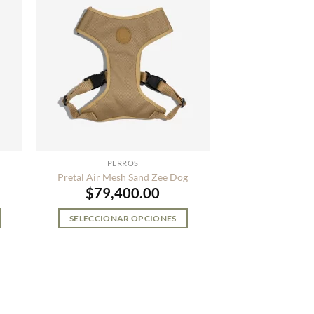
PERROS
Pretal Air Mesh Sand Zee Dog
$
79,400.00
SELECCIONAR OPCIONES
Este
producto
tiene
múltiples
variantes.