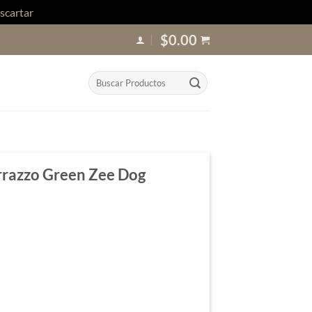
scartar
$
0.00
Buscar
por:
rrazzo Green Zee Dog
en Zee Dog cantidad