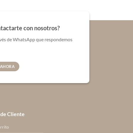
Las
opciones
se
pueden
tactarte con nosotros?
elegir
en
ravés de WhatsApp que respondemos
la
página
de
producto
 AHORA
 de Cliente
rrito