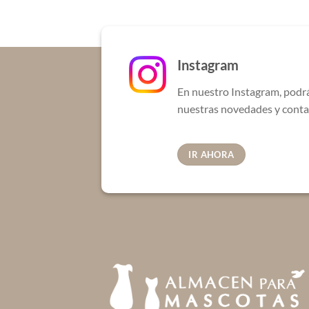
Las
Las
opciones
opciones
se
se
pueden
pueden
Instagram
elegir
elegir
en
en
En nuestro Instagram, podr
la
la
nuestras novedades y conta
página
página
de
de
producto
producto
IR AHORA