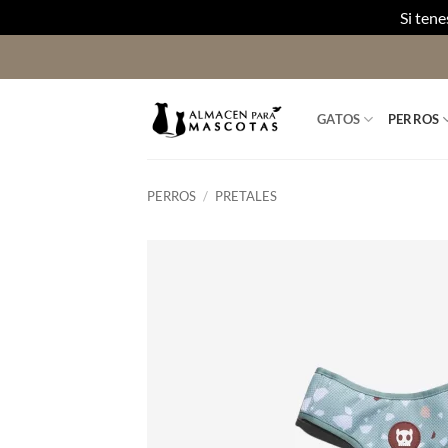
Si ten
Saltar
al
contenido
GATOS
PERROS
PERROS
/
PRETALES