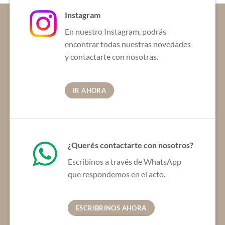
elegir
elegir
en
Instagram
en
la
la
En nuestro Instagram, podrás
página
página
de
encontrar todas nuestras novedades
de
producto
y contactarte con nosotras.
producto
IR AHORA
¿Querés contactarte con nosotros?
Escribinos a través de WhatsApp
que respondemos en el acto.
ESCRIBRINOS AHORA