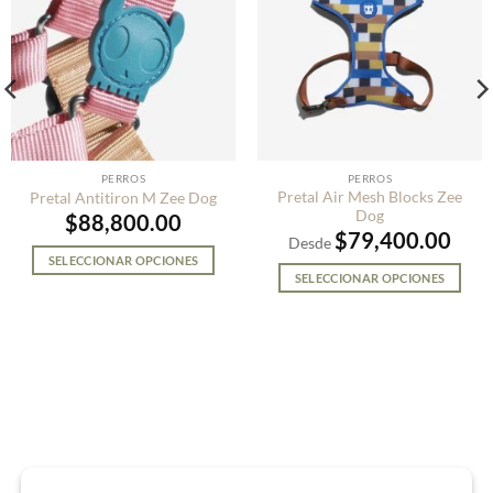
PERROS
PERROS
Pretal Air Mesh Blocks Zee
Pretal Antitiron M Zee Dog
Dog
$
88,800.00
$
79,400.00
Desde
SELECCIONAR OPCIONES
SELECCIONAR OPCIONES
Este
Este
producto
producto
tiene
tiene
múltiples
múltiples
variantes.
variantes.
Las
Las
opciones
opciones
se
se
pueden
pueden