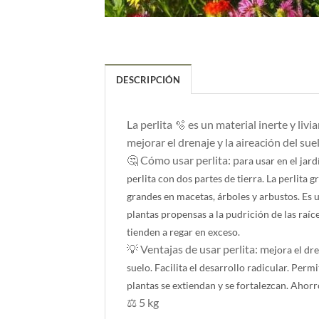
DESCRIPCIÓN
La perlita 🫧 es un material inerte y liv
mejorar el drenaje y la aireación del sue
🤔 Cómo usar perlita: p
ara usar en el jar
perlita con dos partes de tierra.
La perlita g
grandes en macetas, árboles y arbustos.
Es 
plantas propensas a la pudrición de las raíc
tienden a regar en exceso.
💡 Ventajas de usar perlita: m
ejora el dre
suelo.
Facilita el desarrollo radicular.
Permit
plantas se extiendan y se fortalezcan.
Ahorro
⚖️ 5 kg