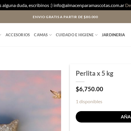
es alguna duda, escribinos :) info@almacenparamascotas.com.ar
De
ENVIO GRATIS A PARTIR DE $80.000
ACCESORIOS
CAMAS
CUIDADO E HIGIENE
JARDINERIA
Perlita x 5 kg
$
6,750.00
1 disponibles
AÑA