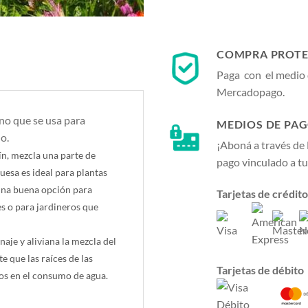
COMPRA PROTE
Paga con el medio 
Mercadopago.
iano que se usa para
MEDIOS DE PA
lo.
¡Aboná a través de
dín, mezcla una parte de
pago vinculado a tu
ruesa es ideal para plantas
una buena opción para
Tarjetas de crédito
es o para jardineros que
naje y aliviana la mezcla del
e que las raíces de las
Tarjetas de débito
s en el consumo de agua.