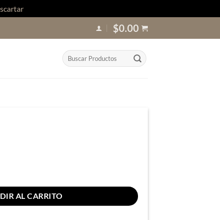
scartar
$
0.00
Buscar
por:
DIR AL CARRITO