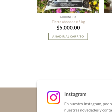
INERIA
JARDINERIA
 cactus
Tierra abonada x 5 kg
800.00
$
5,000.00
AL CARRITO
AÑADIR AL CARRITO
Instagram
En nuestro Instagram, podr
nuestras novedades y conta