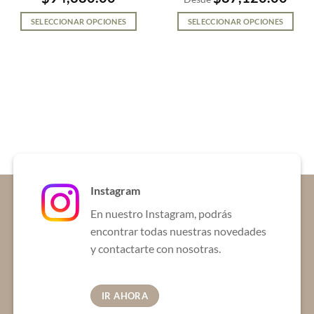
SELECCIONAR OPCIONES
SELECCIONAR OPCIONES
Este
Este
producto
producto
tiene
tiene
múltiples
múltiples
variantes.
variantes.
Las
Las
opciones
opciones
se
se
pueden
pueden
elegir
elegir
en
en
Instagram
la
la
En nuestro Instagram, podrás
página
página
de
de
encontrar todas nuestras novedades
producto
producto
y contactarte con nosotras.
IR AHORA