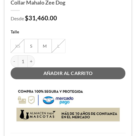
Collar Mahalo Zee Dog
$
31,460.00
Desde
Talle
XS
S
M
L
Collar Mahalo Zee Dog cantidad
AÑADIR AL CARRITO