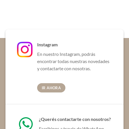
variantes.
variantes.
Las
Las
opciones
opciones
se
se
pueden
pueden
elegir
elegir
en
en
Instagram
la
la
En nuestro Instagram, podrás
página
página
de
de
encontrar todas nuestras novedades
producto
producto
y contactarte con nosotras.
IR AHORA
¿Querés contactarte con nosotros?
Escribinos a través de WhatsApp