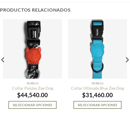
PRODUCTOS RELACIONADOS
PERROS
PERROS
Collar Paisley Zee Dog
Collar Ultimate Blue Zee Dog
$
44,540.00
$
31,460.00
SELECCIONAR OPCIONES
SELECCIONAR OPCIONES
Este
Este
producto
producto
tiene
tiene
múltiples
múltiples