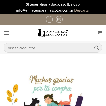
Si tenes alguna duda, escribinos :)
info@almacenparamascotas.com.ar
Descartar
Saltar
al
contenido
Buscar
por: