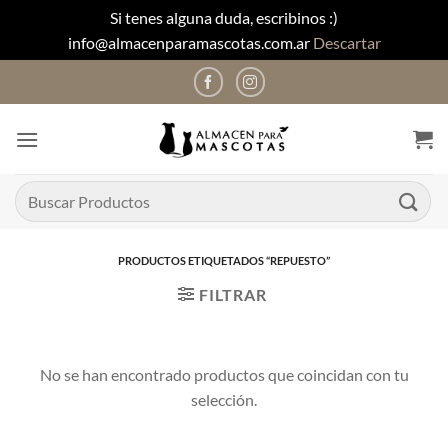
Si tenes alguna duda, escribinos :)
info@almacenparamascotas.com.ar
Descartar
Saltar
al
contenido
Buscar
por:
PRODUCTOS ETIQUETADOS “REPUESTO”
FILTRAR
No se han encontrado productos que coincidan con tu
selección.