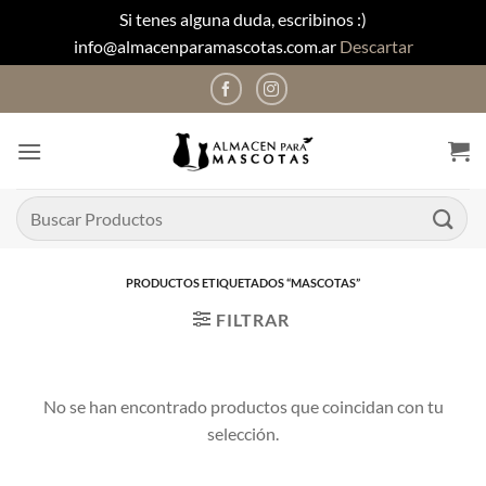
Si tenes alguna duda, escribinos :)
info@almacenparamascotas.com.ar
Descartar
Saltar
al
contenido
Buscar
por:
PRODUCTOS ETIQUETADOS “MASCOTAS”
FILTRAR
No se han encontrado productos que coincidan con tu
selección.