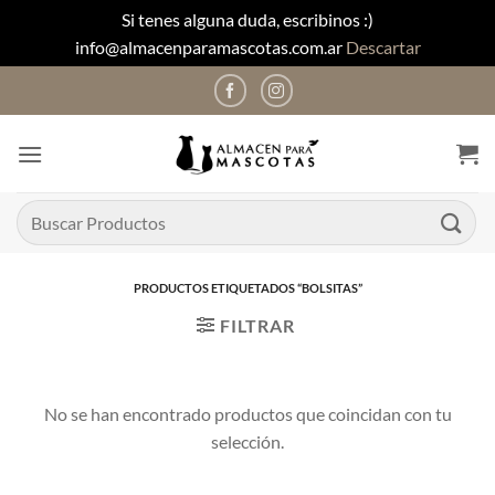
Si tenes alguna duda, escribinos :)
info@almacenparamascotas.com.ar
Descartar
Saltar
al
contenido
Buscar
por:
PRODUCTOS ETIQUETADOS “BOLSITAS”
FILTRAR
No se han encontrado productos que coincidan con tu
selección.